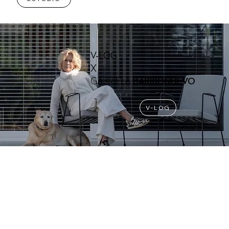
V-LOG
X
GABRIELA
BARRIONUEVO
V-LOG