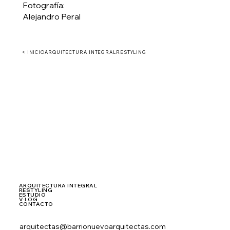
Fotografía:
Alejandro Peral
< INICIO
ARQUITECTURA INTEGRAL
RESTYLING
ARQUITECTURA INTEGRAL
RESTYLING
ESTUDIO
V-LOG
CONTACTO
arquitectas@barrionuevoarquitectas.com