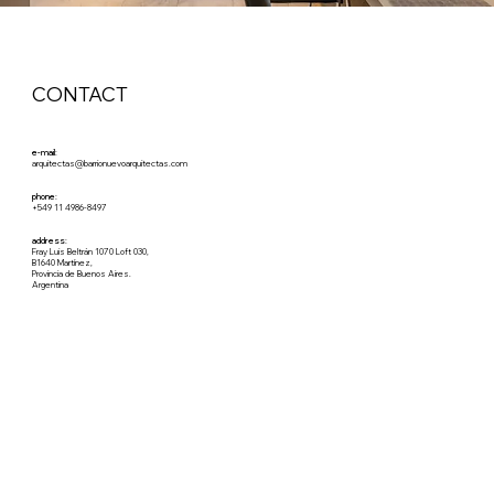
CONTACT
e-mail:
arquitectas@barrionuevoarquitectas.com
phone:
+549 11 4986-8497
address:
Fray Luis Beltrán 1070 Loft 030,
B1640 Martínez,
Provincia de Buenos Aires.
Argentina